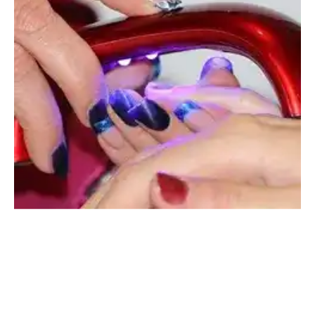
Service
Coiffure/esthétique
Prothésiste ongulaire
Pose capsule ou chablon
Service
Prothesiste ongulaire