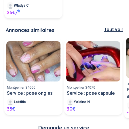
Wladys C
h
25€/
Annonces similaires
Tout voir
U
Montpellier 34000
Montpellier 34070
P
Service : pose ongles
Service : pose capsule
d
Laëtitia
Yoldine N
35€
30€
-
Demande un service 