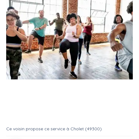
Service
Cours particuliers
Cours de sport
Coach et préparateur physique
Service
Cours de sport
Ce voisin
propose ce service
à
Cholet (49300)