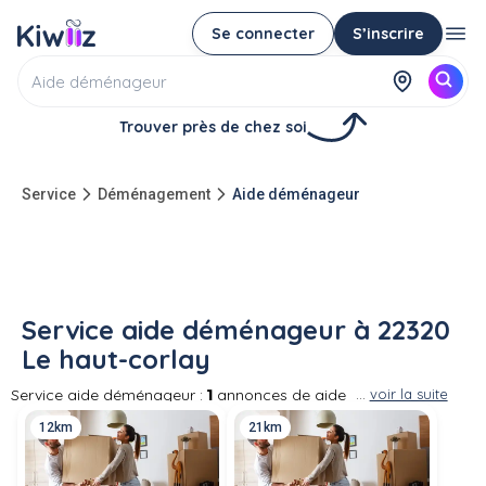
Se connecter
S’inscrire
Trouver près de chez soi
Service
Déménagement
Aide déménageur
Service aide déménageur à 22320
Le haut-corlay
Service aide déménageur :
1
annonces de aide
...
voir la suite
déménageur entre particuliers à 22320 Le
12km
21km
haut-corlay Proposez vos services de
déménageur particulier ou demandez à des
particuliers de venir vous aider à déménager.