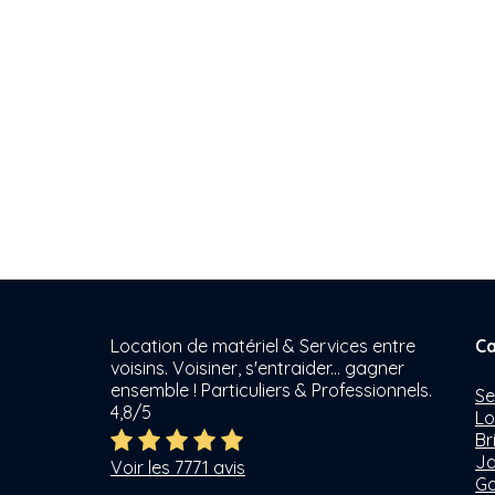
Location de matériel & Services entre
Ca
voisins. Voisiner, s'entraider... gagner
ensemble ! Particuliers & Professionnels.
Se
4,8/5
Lo
Br
Ja
Voir les 7771 avis
Ga