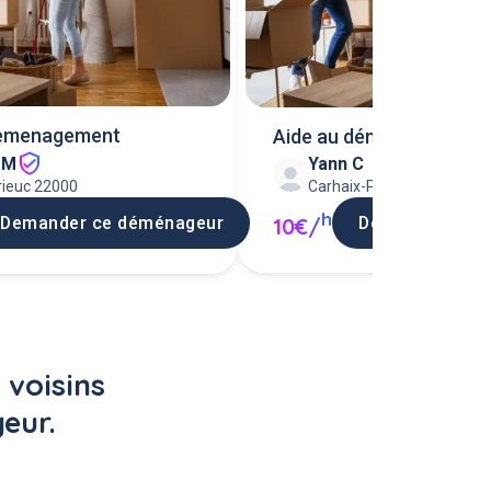
demenagement
Aide au déménagement
 M
Yann C
Carhaix-Plouguer 29270
rieuc 22000
h
Demander ce d
10€/
Demander ce déménageur
voisins 
eur.