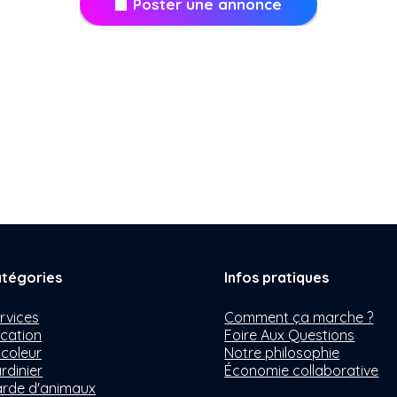
Poster une annonce
tégories
Infos pratiques
rvices
Comment ça marche ?
cation
Foire Aux Questions
icoleur
Notre philosophie
rdinier
Économie collaborative
rde d'animaux