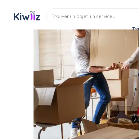
Tro
Service
Déménagement
Aide déménageur
Aide demenageur
Service
Aide demenageur