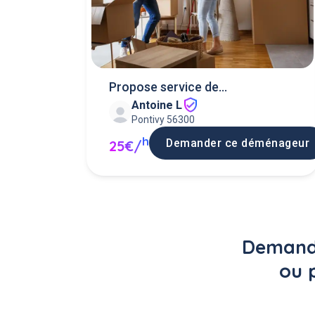
Propose service de
Antoine L
demenagement
Pontivy 56300
h
Demander ce déménageur
25€/
Demande
ou 