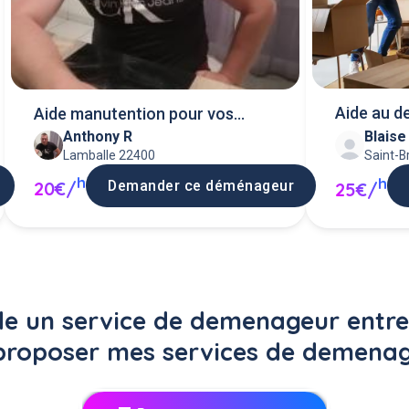
Aide au 
Aide manutention pour vos
Anthony R
Blaise
déménagement
Lamballe 22400
Saint-B
h
h
Demander ce déménageur
20€/
25€/
 un service de demenageur entre 
proposer mes services de demenag