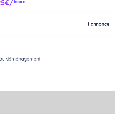
25€/
heure
1 annonce
de au déménagement.