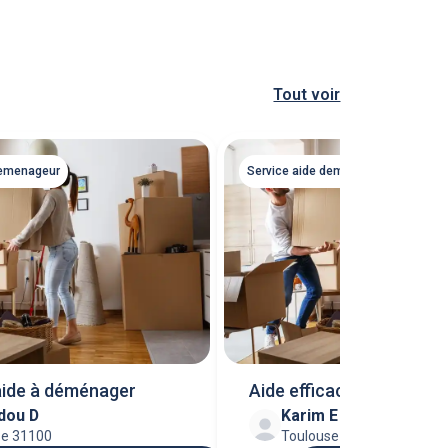
Tout voir
demenageur
Service aide demenageur
 aide à déménager
Aide efficace au démén
dou D
Karim E
se 31100
Toulouse 31300