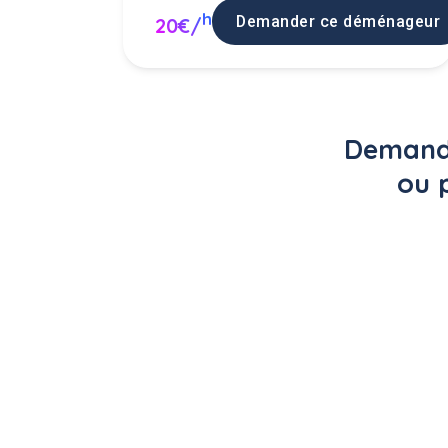
h
Demander ce déménageur
20€/
Demande
ou 