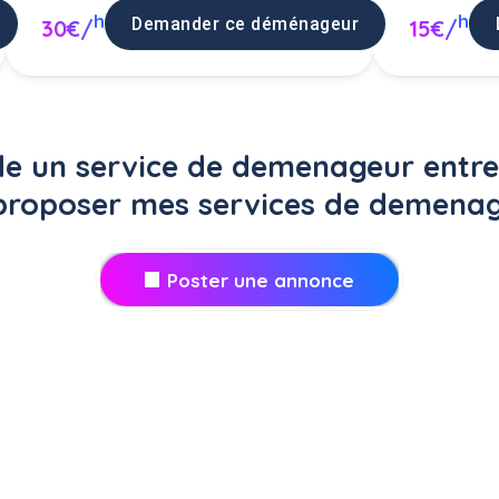
h
h
Demander ce déménageur
30€/
15€/
 un service de demenageur entre 
proposer mes services de demenag
Poster une annonce