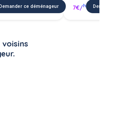
h
Demander ce déménageur
Demander ce d
7€/
voisins 
eur.