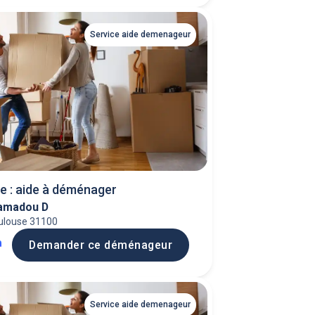
Service aide demenageur
e : aide à déménager
amadou D
ulouse 31100
h
Demander ce déménageur
Service aide demenageur