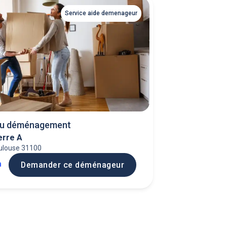
Service aide demenageur
au déménagement
erre A
ulouse 31100
h
Demander ce déménageur