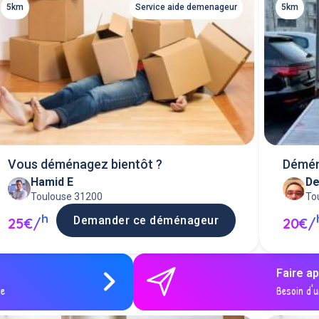
5km
Service aide demenageur
5km
Vous déménagez bientôt ?
Démén
Hamid E
De
Toulouse 31200
To
h
Demander ce déménageur
25€/
20€/
Faire a
ce
Besoin d'u