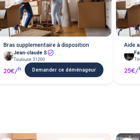
Bras supplementaire à disposition
Aide 
Fa
Jean-claude S
des m
To
Toulouse 31200
h
25€/
Demander ce déménageur
20€/