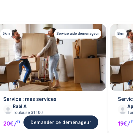
5km
Service aide demenageur
5km
Service : mes services
Servic
Rabi A
Ap
Toulouse 31100
To
h
Demander ce déménageur
20€/
19€/