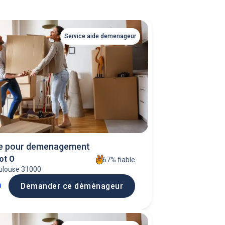
Service aide demenageur
e pour demenagement
iot O
67% fiable
ulouse 31000
h
Demander ce déménageur