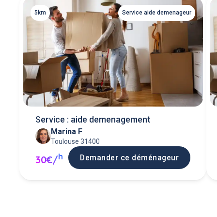
5km
Service aide demenageur
Service : aide demenagement
Marina F
Toulouse 31400
h
Demander ce déménageur
30€/