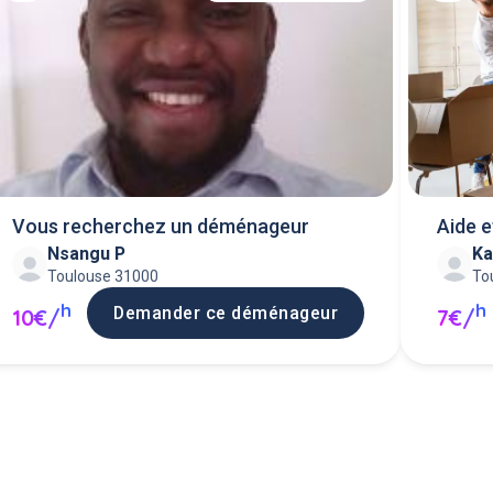
Vous recherchez un déménageur
Aide 
Nsangu P
Ka
Toulouse 31000
To
h
h
Demander ce déménageur
10€/
7€/