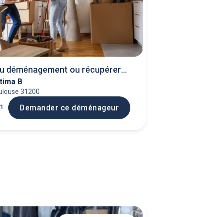
au déménagement ou récupérer
tima B
euble
ulouse 31200
h
Demander ce déménageur