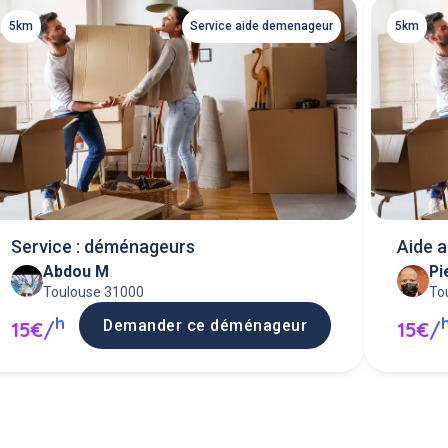
5km
Service aide demenageur
5km
Service : déménageurs
Aide 
Abdou M
Pi
Toulouse 31000
To
h
Demander ce déménageur
15€/
15€/