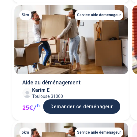
5km
Service aide demenageur
Aide au déménagement
Karim E
Toulouse 31000
h
Demander ce déménageur
25€/
5km
Service aide demenageur