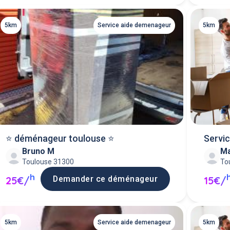
5km
Service aide demenageur
5km
⭐️ déménageur toulouse ⭐️
Servic
Bruno M
M
Toulouse 31300
To
h
Demander ce déménageur
25€/
15€/
5km
Service aide demenageur
5km