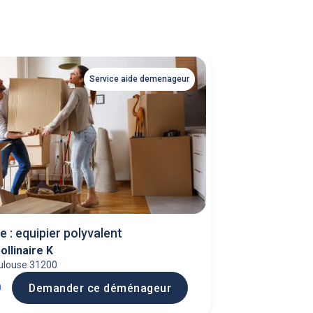
Service aide demenageur
e : equipier polyvalent
ollinaire K
ulouse 31200
h
Demander ce déménageur