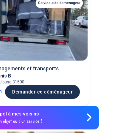
Service aide demenageur
agements et transports
nis B
ulouse 31500
h
Demander ce déménageur
ppel à mes voisins
n objet ou d'un service ?