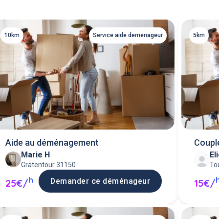
10km
Service aide demenageur
5km
Aide au déménagement
Coupl
Marie H
El
Gratentour 31150
To
h
Demander ce déménageur
25€/
15€/