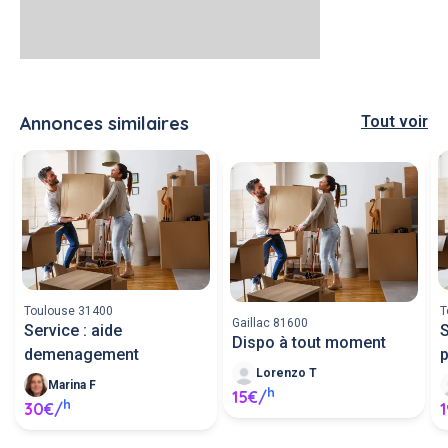
Annonces similaires
Tout voir
Toulouse 31400
T
Gaillac 81600
Service : aide
S
Dispo à tout moment
demenagement
p
Lorenzo T
Marina F
h
15€/
h
30€/