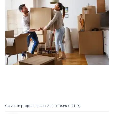
Service
Déménagement
Aide déménageur
Mise en carton/Transport
Service
Aide demenageur
Ce voisin
propose ce service
à
Feurs (42110)