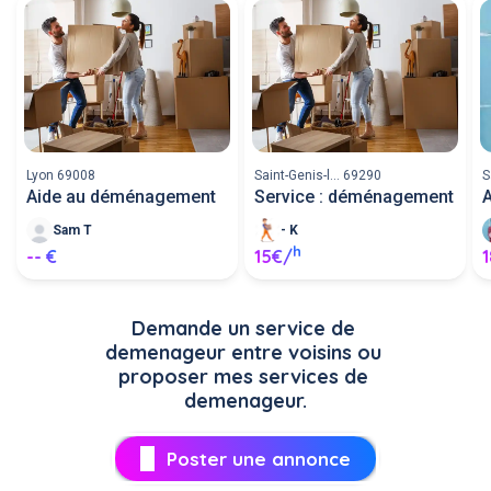
Lyon 69008
Saint-Genis-l... 69290
S
Aide au déménagement
Service : déménagement
Sam T
- K
h
-- €
15€/
Demande un service de 
demenageur entre voisins ou 
proposer mes services de 
demenageur.
Poster une annonce