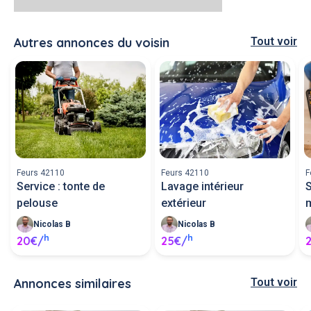
Autres annonces du voisin
Tout voir
Feurs 42110
Feurs 42110
F
Service : tonte de
Lavage intérieur
S
pelouse
extérieur
Nicolas B
Nicolas B
h
h
20€/
25€/
Annonces similaires
Tout voir