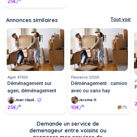
25€/
Annonces similaires
Tout voir
Agen 47000
Fleurance 32500
V
Déménagement sur
Déménagement : camion
agen, déménagement
avec ou sans hay
Jean-claude S
Jerome H
h
h
25€/
10€/
67%
Demande un service de 
demenageur entre voisins ou 