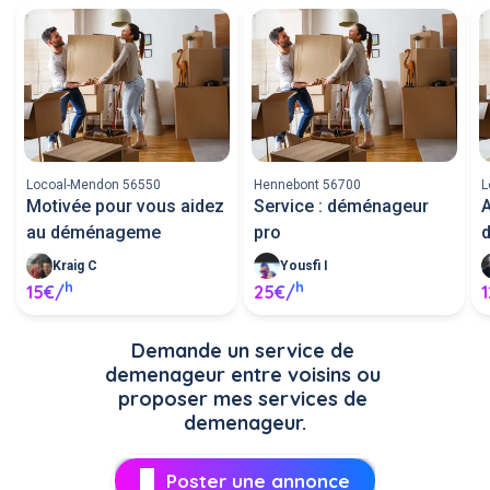
Locoal-Mendon 56550
Hennebont 56700
L
Motivée pour vous aidez
Service : déménageur
A
au déménageme
pro
Kraig C
Yousfi I
h
h
15€/
25€/
Demande un service de 
demenageur entre voisins ou 
proposer mes services de 
demenageur.
Poster une annonce