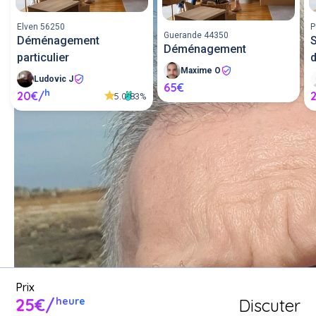
Elven 56250
P
Guerande 44350
Déménagement
S
Déménagement
particulier
Maxime O
Ludovic J
65€
h
20€/
5.0
83%
Demande un service de 
demenageur entre voisins ou 
proposer mes services de 
demenageur.
Poster une annonce
Prix
25€/
Discuter
heure