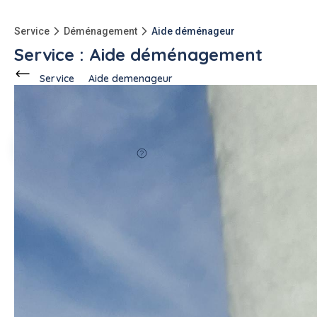
Service
Déménagement
Aide déménageur
Service : Aide déménagement
Service
Aide demenageur
Ce voisin
propose ce service
à
Elven (56250)
Jean-michel H.
1 annonce
100%
fiable
Description de l'annonce
Besoin d'aide pour déménager ou pour bouger des meubles,
Contactez moi .Dispo tous les après-midi apres 15h.
JMH
#aide demenageur