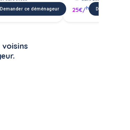
h
Demander ce déménageur
Demander ce 
25€/
voisins 
eur.