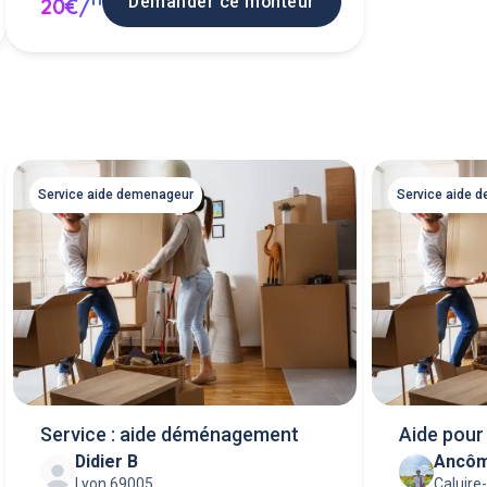
Demander ce monteur
20€/
Service aide demenageur
Service aide 
Service : aide déménagement
Aide pou
Didier B
Ancô
Lyon 69005
Caluire