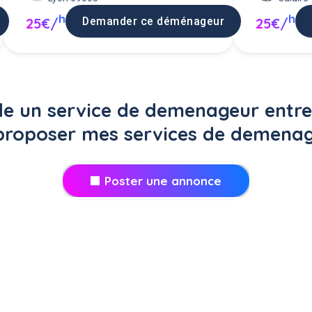
h
h
Demander ce déménageur
25€/
25€/
 un service de demenageur entre 
proposer mes services de demenag
Poster une annonce