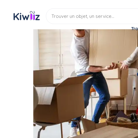
Tro
Service
Déménagement
Aide déménageur
Proposition d' aide au
Service
Aide demenageur