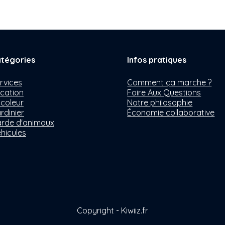
tégories
Infos pratiques
rvices
Comment ça marche ?
cation
Foire Aux Questions
icoleur
Notre philosophie
rdinier
Économie collaborative
rde d'animaux
hicules
Copyright - Kiwiiz.fr