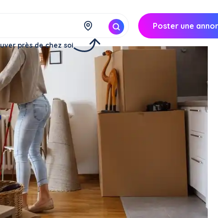
Poster une anno
uver près de chez soi
x déménagement