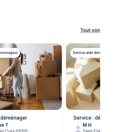
Tout voir
demenageur
Service aide demenageur
r déménager
Service : déménagement
me T
M H
-et-Cuire 69300
Saint-Etienne 42000