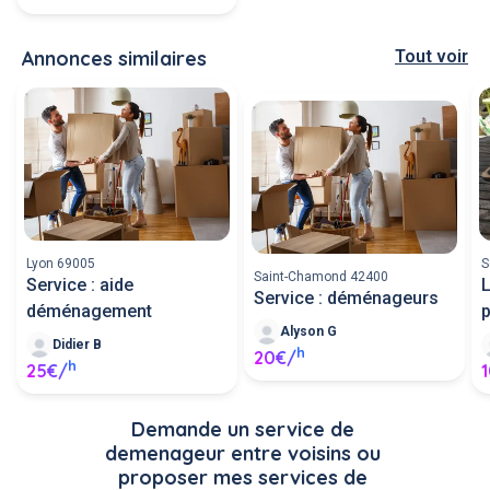
Annonces similaires
Tout voir
Lyon 69005
S
Saint-Chamond 42400
Service : aide
L
Service : déménageurs
déménagement
Alyson G
Didier B
h
20€/
h
25€/
Demande un service de 
demenageur entre voisins ou 
proposer mes services de 