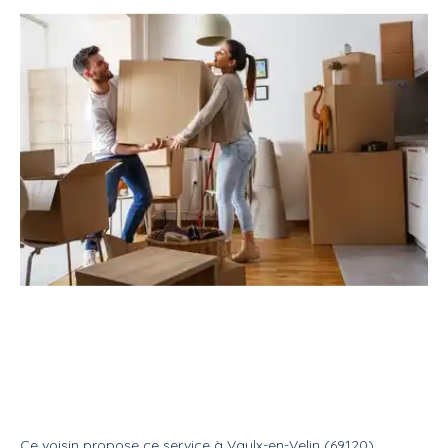
Service
Déménagement
Aide déménageur
Aide au déménagement / livraison
de colis
Service
Aide demenageur
Ce voisin
propose ce service
à
Vaulx-en-Velin (69120)