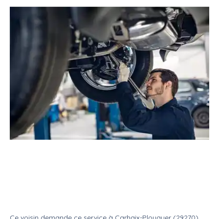
Service
Réparateur
Mécanicien automobile
Changement courroie de
distribution
Service
Mecanique auto
Ce voisin
demande ce service
à
Carhaix-Plouguer (29270)