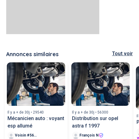
Annonces similaires
Tout voir
Il y a + de 30j • 29540
Il y a + de 30j • 56300
I
Mécanicien auto : voyant
Distribution sur opel
esp allumé
astra f 1997
Voisin #56678
François N