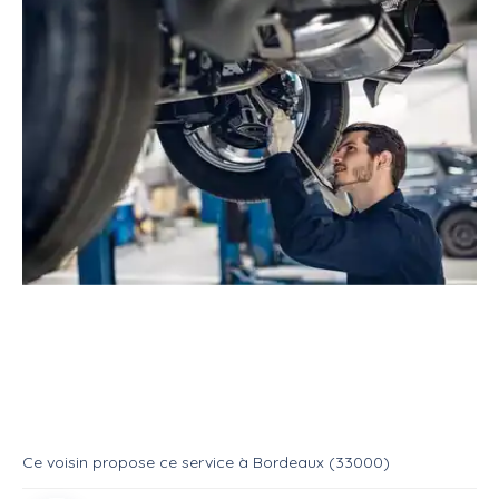
Service
Réparateur
Mécanicien automobile
Service : Mecanicien auto
Service
Mecanique auto
Ce voisin
propose ce service
à
Bordeaux (33000)