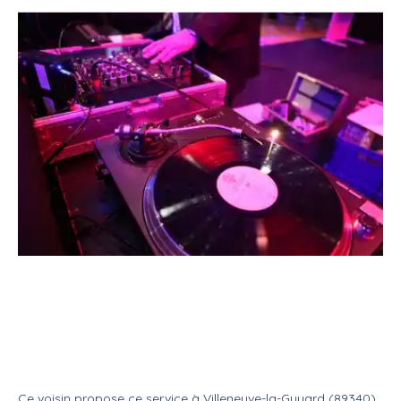
Service
Evénementiel
Animateur dj
Dj événements mariage , soirée ,
anniversaire
Service
Dj
Ce voisin
propose ce service
à
Villeneuve-la-Guyard (89340)