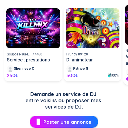
N
Souppes-sur-L... 77460
Prunoy 89120
Service : prestations
Dj animateur
a
Shennsee C
Patrice G
250€
500€
100%
Demande un service de DJ 
entre voisins ou proposer mes 
services de DJ.
Poster une annonce