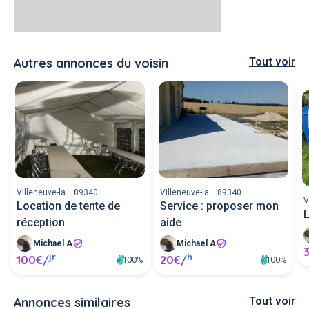
Autres annonces du voisin
Tout voir
Villeneuve-la... 89340
Villeneuve-la... 89340
V
Location de tente de
Service : proposer mon
L
réception
aide
Michael A
Michael A
jr
h
100€/
20€/
100%
100%
Annonces similaires
Tout voir