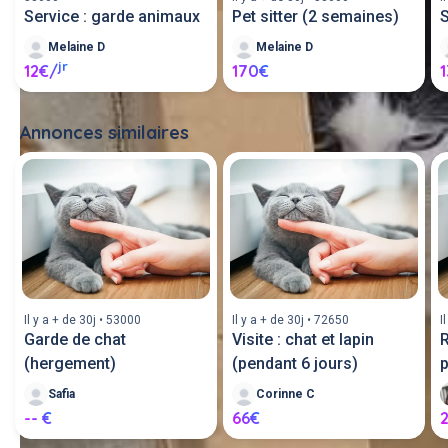
Service : garde animaux
Pet sitter (2 semaines)
S
Melaine D
Melaine D
jr
12€/
170€
Annonces similaires
Tout voir
Il y a + de 30j • 53000
Il y a + de 30j • 72650
I
Garde de chat
Visite : chat et lapin
(hergement)
(pendant 6 jours)
p
Safia
Corinne C
-- €
66€