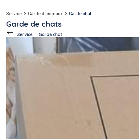
Service
Garde d'animaux
Garde chat
Garde de chats
Service
Garde chat
Ce voisin
demande ce service
à
Évron (53600)
Melaine D.
4 annonces
Description de l'annonce
Bonjour, j'ai besoin de quelqu'un pour garder mes animaux
sur Evron du 19 juin au 3 juillet. Merci.
#Garde chat