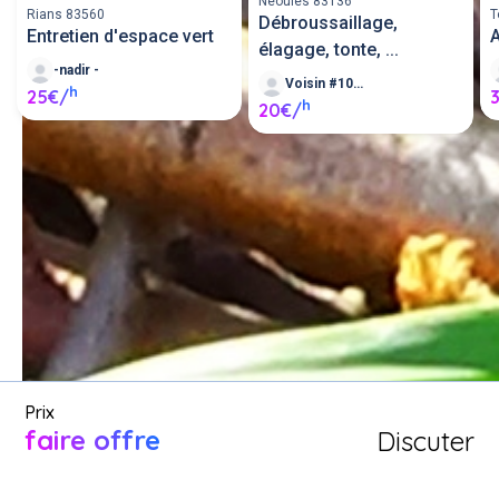
Neoules 83136
Rians 83560
T
Débroussaillage,
Entretien d'espace vert
A
élagage, tonte, ...
-nadir -
Voisin #106429
h
25€/
h
20€/
Demande un service d'entretien 
d'espace vert entre voisins ou 
proposer mes services 
d'entretien d'espace vert.
Poster une annonce
Prix
faire offre
Discuter