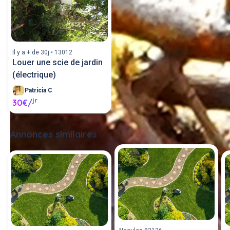
Il y a + de 30j • 13012
Louer une scie de jardin
(électrique)
Patricia C
jr
30€/
Annonces similaires
Tout voir