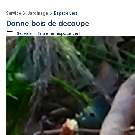
Service
Jardinage
Espace vert
Donne bois de decoupe
Service
Entretien espace vert
Ce voisin
propose ce service
à
Marseille (13012)
Patricia C.
2 annonces
Description de l'annonce
Apres taille-> mes cerisiers me reste le bois des branches
taillées
avt de les deposer a dechetterie JE DONNE
peut etre cà peut interesser qqu'un (je ne peux pas le broyer
pas de broyeuse photo jointe petite Qtite longueurs inf 1m
ma tronconneuse m'a laché
bonne semaine a tous