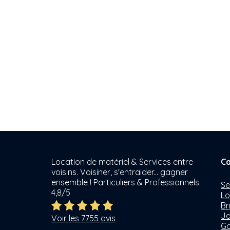
Location de matériel & Services entre
Ca
voisins. Voisiner, s'entraider... gagner
ensemble ! Particuliers & Professionnels.
Se
4,8/5
Lo
Br
Ja
Voir les 7755 avis
Ga