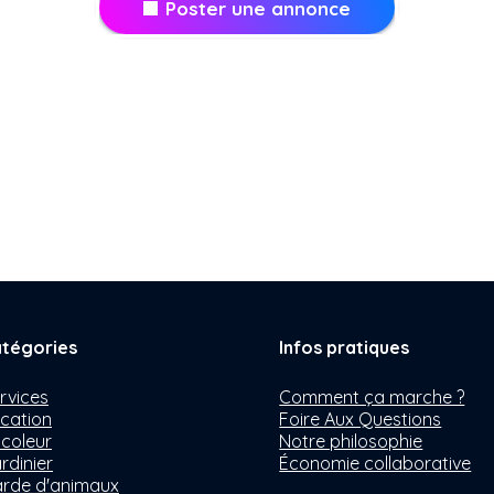
Poster une annonce
tégories
Infos pratiques
rvices
Comment ça marche ?
cation
Foire Aux Questions
icoleur
Notre philosophie
rdinier
Économie collaborative
rde d'animaux