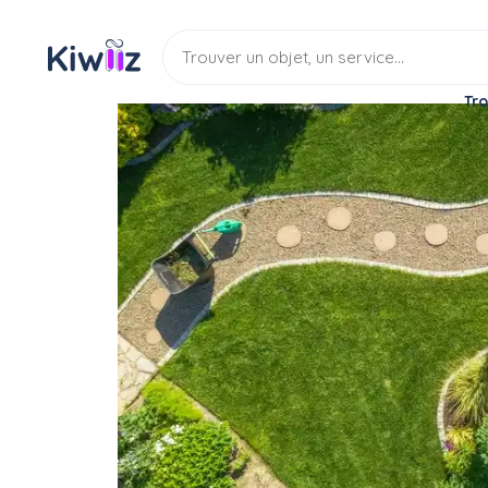
Tro
Service
Jardinage
Espace vert
Entretien de jardin entre
Service
Entretien espace vert