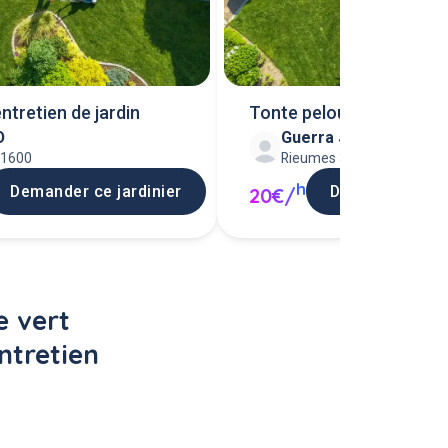
Tonte pelouse
entretien de jardin
D
Guerra J
31600
Rieumes 31370
h
Demander ce jardinier
Demander ce ja
20€/
 vert 
ntretien 