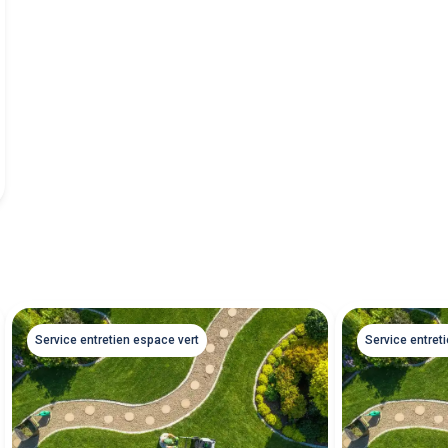
Service entretien espace vert
Service entret