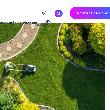
Poster une anno
uver près de chez soi
 particuliers.