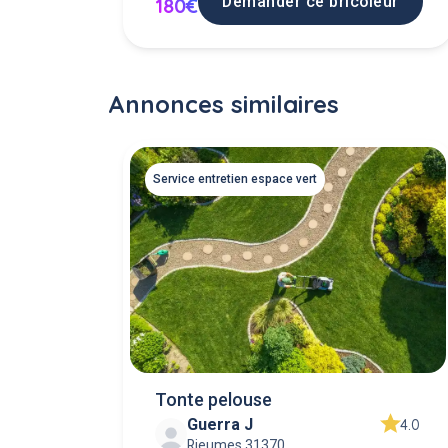
Demander ce bricoleur
180€
Annonces similaires
Service entretien espace vert
Tonte pelouse
Guerra J
4.0
Rieumes 31370