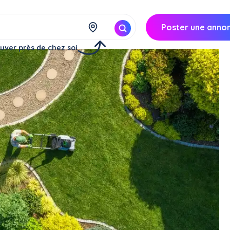
Poster une anno
uver près de chez soi
n espace vert