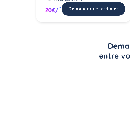
h
Demander ce jardinier
20€/
Deman
entre vo