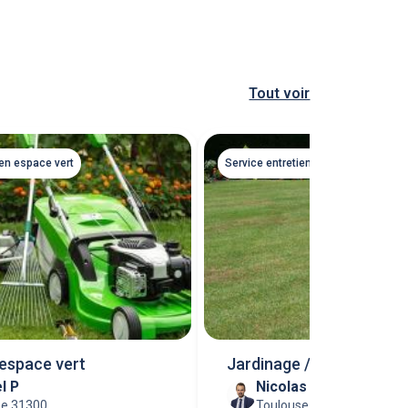
Tout voir
ien espace vert
Service entretien espace vert
 espace vert
Jardinage / bricolage
l P
Nicolas M
se 31300
Toulouse 31500