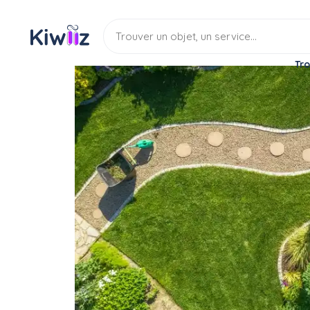
Tro
Service
Jardinage
Espace vert
Multiservices : entretie
Service
Entretien espace vert