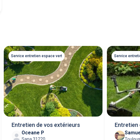
Service entretien espace vert
Service entret
Entretien de vos extérieurs
Entretien
Oceane P
Samue
Sana 31220
Toulou