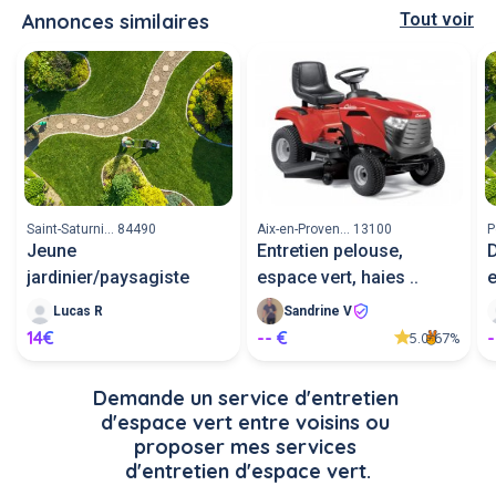
Annonces similaires
Tout voir
Saint-Saturni... 84490
Aix-en-Proven... 13100
P
Jeune
Entretien pelouse,
D
jardinier/paysagiste
espace vert, haies ..
Lucas R
Sandrine V
14€
-- €
-
5.0
67%
Demande un service d'entretien 
d'espace vert entre voisins ou 
proposer mes services 
d'entretien d'espace vert.