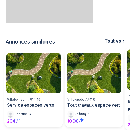
Annonces similaires
Tout voir
P
Villebon-sur-... 91140
Villevaude 77410
R
Service espaces verts
Tout travaux espace vert
Thomas C
Johnny B
h
jr
20€/
100€/