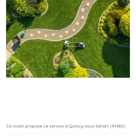
Service
Jardinage
Espace vert
Services d'espace vert
Service
Entretien espace vert
Ce voisin
propose ce service
à
Quincy-sous-Sénart (91480)