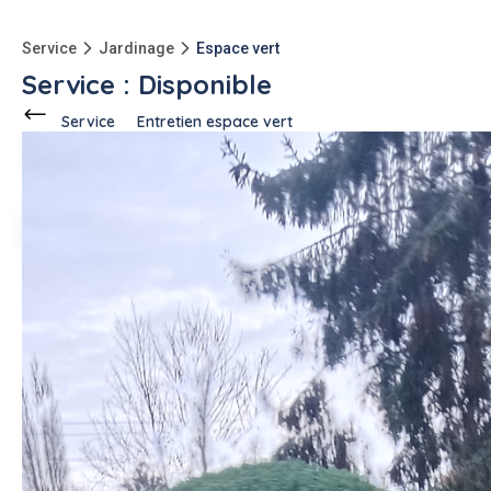
Service
Jardinage
Espace vert
Service : Disponible
Service
Entretien espace vert
Ce voisin
propose ce service
à
Clichy (92110)
Reza R.
1 annonce
Description de l'annonce
N'hésitez pas contact moi
#entretien espace vert