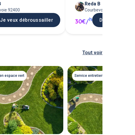
B
Reda B
aillage)
bois)
voie 92400
Courbevoie 92400
h
Je veux débroussailler
Demander une
30€/
Tout voir
ien espace vert
Service entretien espace vert