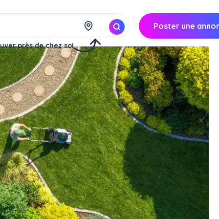
Poster une anno
uver près de chez soi
tien espace vert