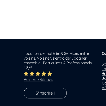
Location de matériel & Services entre
Ca
voisins. Voisiner, s'entraider... gagner
ensemble ! Particuliers & Professionnels.
Se
4,8/5
Lo
Br
Ja
Voir les 7755 avis
Ga
Vé
S'inscrire !