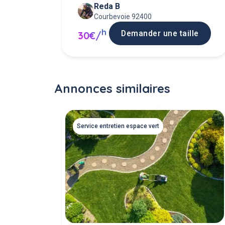
Reda B
haies)
Courbevoie 92400
h
Demander une taille
30€/
Annonces similaires
Service entretien espace vert