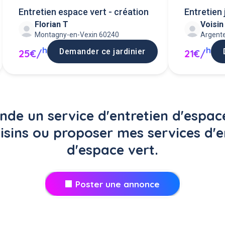
Entretien espace vert - création
Entretien 
Florian T
Voisi
Montagny-en-Vexin 60240
Argente
h
h
Demander ce jardinier
25€/
21€/
de un service d'entretien d'espace
isins ou proposer mes services d'e
d'espace vert.
Poster une annonce