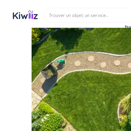
Tro
Service
Jardinage
Espace vert
Service jardinier. Entre
Service
Entretien espace vert