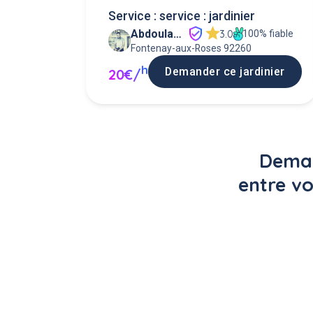
Service : service : jardinier
Abdoulaye J
100% fiable
3.0
Fontenay-aux-Roses 92260
h
Demander ce jardinier
20€/
Deman
entre vo