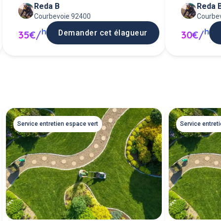
Reda B
Reda 
(débrouss
Courbevoie 92400
Courbe
h
h
Demander cet élagueur
35€/
30€/
Service entretien espace vert
Service entret