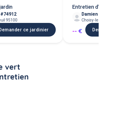
jardin
Entretien d'espace vert 
n #74912
Damien B
domicile (15 f
uil 95100
Choisy-le-Roi 94600
Demander ce jardinier
Demander ce jar
-- €
 vert 
ntretien 