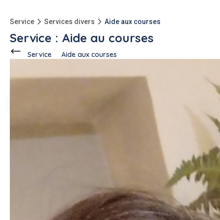
Service
Services divers
Aide aux courses
Service : Aide au courses
Service
Aide aux courses
Ce voisin
propose ce service
à
Vence (06140)
Sophie R.
3 annonces
Description de l'annonce
Faire les courses,le ménage et promener...
#aide aux courses