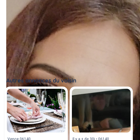
Autres annonces du voisin
Tout voir
Vence 06140
Il y a + de 30j • 06140