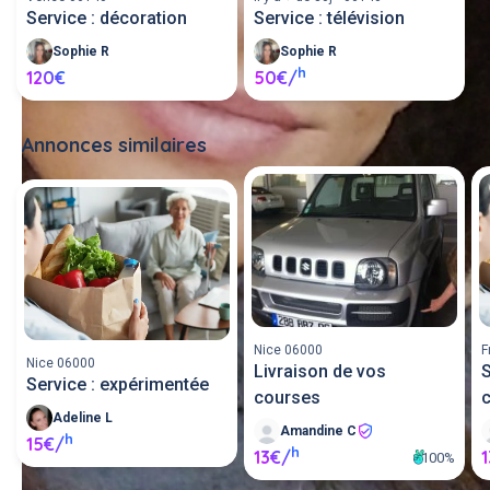
Service : décoration
Service : télévision
Sophie R
Sophie R
h
120€
50€/
Annonces similaires
Tout voir
Nice 06000
F
Nice 06000
Livraison de vos
S
Service : expérimentée
courses
Adeline L
Amandine C
h
15€/
h
13€/
100%