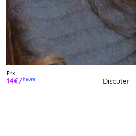
Demande un service d'aide aux 
courses entre voisins ou 
proposer mes services d'aide 
aux courses.
Poster une annonce
Prix
14€/
Discuter
heure