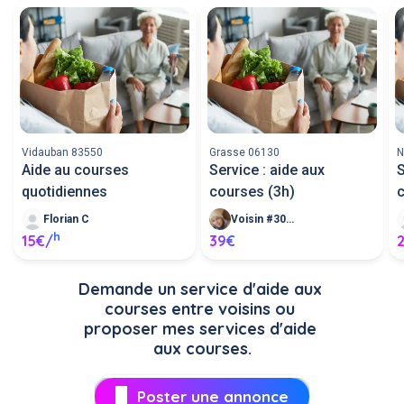
Vidauban 83550
Grasse 06130
N
Aide au courses
Service : aide aux
S
quotidiennes
courses (3h)
Florian C
Voisin #307585
h
15€/
39€
Demande un service d'aide aux 
courses entre voisins ou 
proposer mes services d'aide 
aux courses.
Poster une annonce