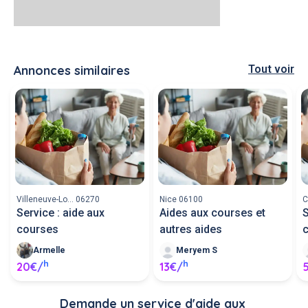
Annonces similaires
Tout voir
Villeneuve-Lo... 06270
Nice 06100
C
Service : aide aux
Aides aux courses et
S
courses
autres aides
c
Armelle
Meryem S
h
h
20€/
13€/
Demande un service d'aide aux 