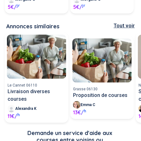
jr
jr
5€/
5€/
Annonces similaires
Tout voir
Le Cannet 06110
N
Grasse 06130
Livraison diverses
S
Proposition de courses
courses
Emma C
Alexandra K
h
13€/
h
11€/
Demande un service d'aide aux 
courses entre voisins ou 