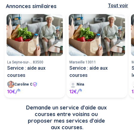
Annonces similaires
Tout voir
La Seyne-sur-... 83500
Marseille 13011
M
Service : aide aux
Service : aide aux
S
courses
courses
l
Caroline C
Nina
h
h
10€/
12€/
Demande un service d'aide aux 
courses entre voisins ou 
proposer mes services d'aide 
aux courses.