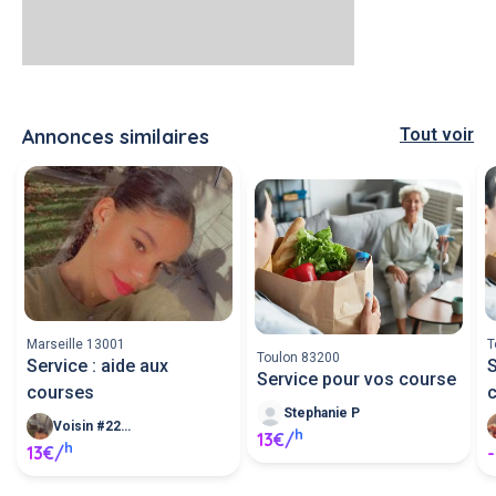
Annonces similaires
Tout voir
Marseille 13001
T
Toulon 83200
Service : aide aux
S
Service pour vos course
courses
Stephanie P
Voisin #220859
h
13€/
h
13€/
-