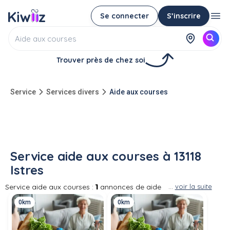
Se connecter
S’inscrire
Trouver près de chez soi
Service
Services divers
Aide aux courses
Service aide aux courses à 13118
Istres
Service aide aux courses :
1
annonces de aide
...
voir la suite
aux courses entre particuliers à 13118 Istres Un
0km
0km
particulier vous aide pour faire vos courses ou
fait les courses pour vous avec livraison
(parfois en même temps que les siennes).