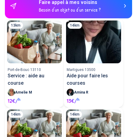
Faire appel à mes voisins
Besoin d'un objet ou d'un service ?
13km
14km
Port-de-Bouc 13110
Martigues 13500
Service : aide au
Aide pour faire les
course
courses
Amelie M
Amina R
h
h
12€/
13€/
14km
14km