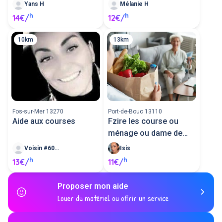
Yans H
Mélanie H
h
h
14€/
12€/
10km
13km
Fos-sur-Mer 13270
Port-de-Bouc 13110
Aide aux courses
Fzire les course ou
ménage ou dame de
compagnie
Voisin #60890
Isis
h
h
13€/
11€/
Proposer mon aide
Louer du matériel ou offrir un service