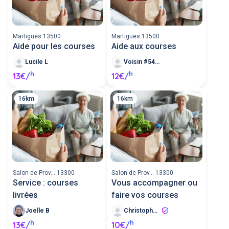
Martigues 13500
Martigues 13500
Aide pour les courses
Aide aux courses
Lucile L
Voisin #54103
h
h
13€/
12€/
16km
16km
Salon-de-Prov... 13300
Salon-de-Prov... 13300
Service : courses
Vous accompagner ou
livrées
faire vos courses
Joelle B
Christophe T
h
h
13€/
10€/