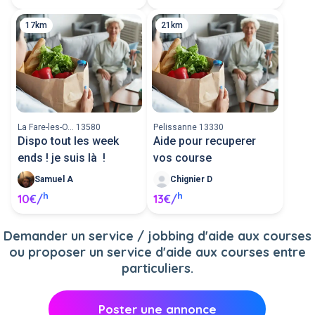
17km
21km
La Fare-les-O... 13580
Pelissanne 13330
Dispo tout les week
Aide pour recuperer
ends ! je suis là !
vos course
Samuel A
Chignier D
h
h
10€/
13€/
Demander un service / jobbing d'aide aux courses
ou proposer un service d'aide aux courses entre
particuliers.
Poster une annonce