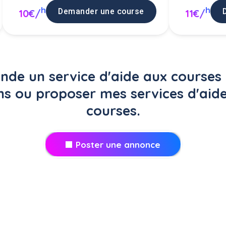
h
h
Demander une course
10€/
11€/
de un service d'aide aux courses 
ns ou proposer mes services d'aid
courses.
Poster une annonce