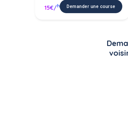
h
Demander une course
15€/
Deman
voisi