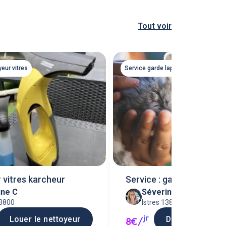
Tout voir
yeur vitres
Service garde lapin
 vitres karcheur
Service : garde lapins
ine C
Séverine C
13800
Istres 13800
jr
Louer le nettoyeur
Demander une 
8€/