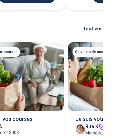
Tout voir
Service aide aux courses
ux courses
Je suis votre bras droit !
r vos courses
A
Rita K
le 3 13003
Marseille 13006