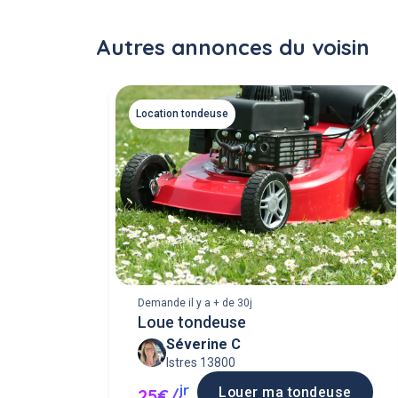
Autres annonces du voisin
Location tondeuse
Demande il y a + de 30j
Loue tondeuse
Séverine C
Istres 13800
jr
Louer ma tondeuse
25€/