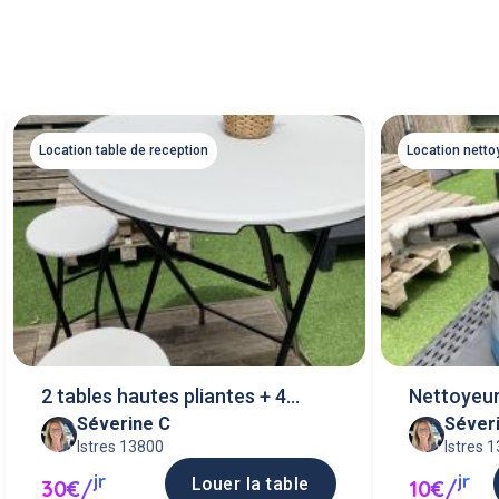
Location table de reception
Location netto
2 tables hautes pliantes + 4
Nettoyeur
Séverine C
Séver
tabourets
Istres 13800
Istres 
jr
jr
Louer la table
30€/
10€/