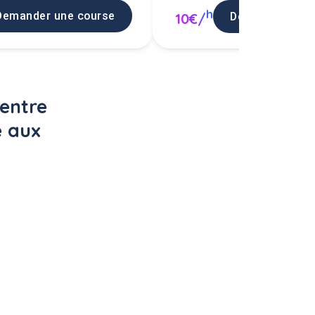
h
Demander une course
Demander une 
10€/
entre 
e aux 