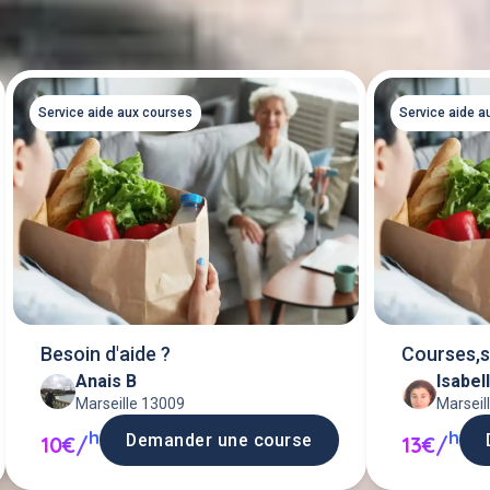
Service aide aux courses
Service aide a
Besoin d'aide ?
Courses,s
Anais B
Isabel
personne
Marseille 13009
Marseil
h
h
Demander une course
10€/
13€/