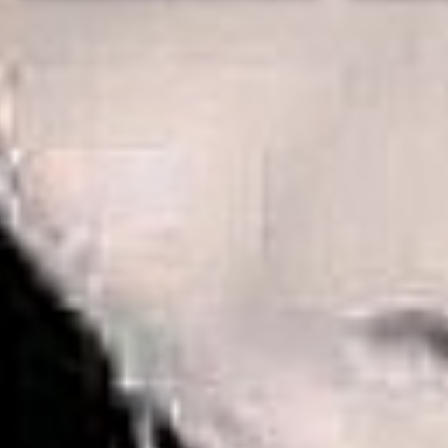
de un service d'aide aux courses 
ns ou proposer mes services d'aid
courses.
Poster une annonce