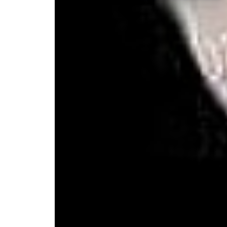
Deman
voisi