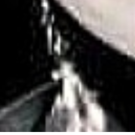
tégories
Infos pratiques
rvices
Comment ça marche ?
cation
Foire Aux Questions
icoleur
Notre philosophie
rdinier
Économie collaborative
rde d'animaux
hicules
Copyright - Kiwiiz.fr