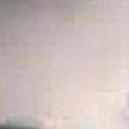
1 annonce
 travail plus actuellement et je me propose donc mes
 à me contacter si besoin .