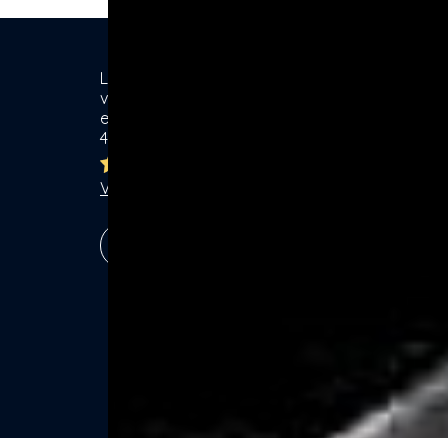
Location de matériel & Services entre
Ca
voisins. Voisiner, s'entraider... gagner
ensemble ! Particuliers & Professionnels.
Se
4,8/5
Lo
Br
Ja
Voir les 7759 avis
Ga
Vé
S'inscrire !