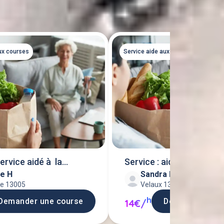
Tout voir
ux courses
Service aide aux courses
ervice aidé à la
Service : aide au course
le H
Sandra L
le 13005
Velaux 13880
h
Demander une course
Demander une 
14€/