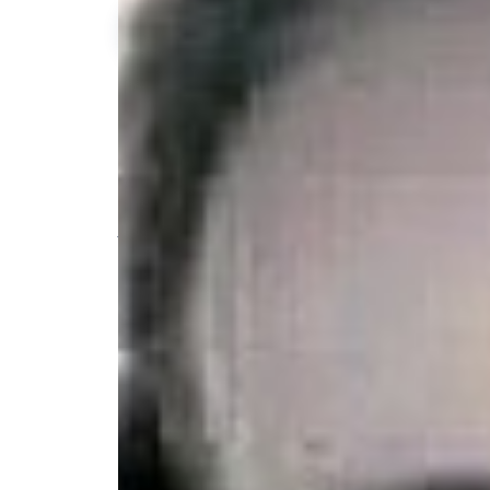
Description de l'annonce
Bonjour , face a la crise sanitaire je ne
services pour vos courses . n'hésitez pas
#aide aux courses