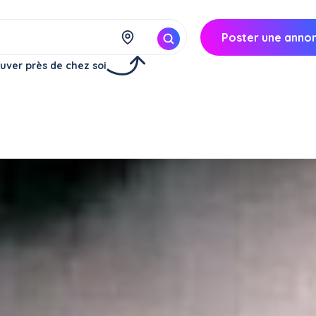
Poster une anno
uver près de chez soi
Fos-sur-Mer (13270)
13€/
heure