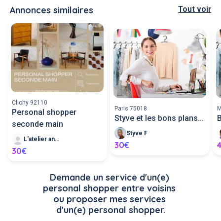
Annonces similaires
Tout voir
Clichy 92110
Paris 75018
M
Personal shopper
Styve et les bons plans...
B
seconde main
Styve F
L'atelier anma
30€
30€
Demande un service d'un(e) 
personal shopper entre voisins 
ou proposer mes services 
d'un(e) personal shopper.