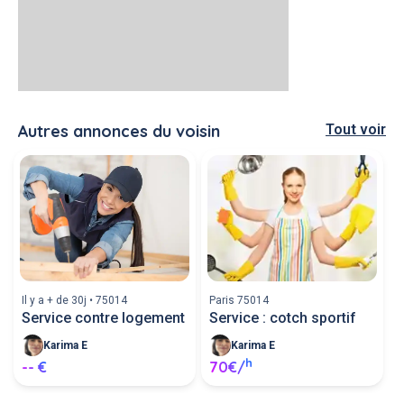
Autres annonces du voisin
Tout voir
Il y a + de 30j • 75014
Paris 75014
Service contre logement
Service : cotch sportif
Karima E
Karima E
h
-- €
70€/