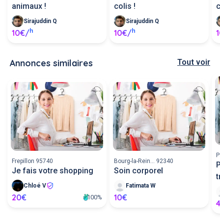
animaux !
colis !
c
Sirajuddin Q
Sirajuddin Q
h
h
10€/
10€/
Annonces similaires
Tout voir
P
Frepillon 95740
Bourg-la-Rein... 92340
P
Je fais votre shopping
Soin corporel
t
Chloé V
Fatimata W
20€
10€
100%