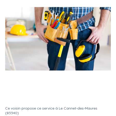
Service
Bricoleur
Multi services
Petits et gros travaux de
rénovation
Service
Multi services
Ce voisin
propose ce service
à
Le Cannet-des-Maures
(83340)