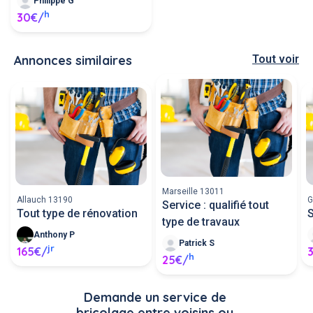
Philippe G
h
30€/
Annonces similaires
Tout voir
Marseille 13011
Allauch 13190
G
Service : qualifié tout
Tout type de rénovation
S
type de travaux
Anthony P
Patrick S
jr
165€/
h
25€/
Demande un service de 
bricolage entre voisins ou 