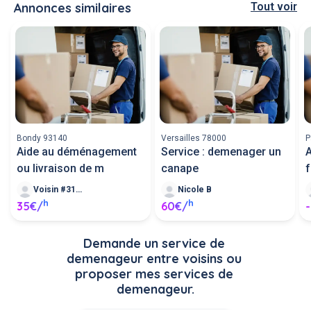
Annonces similaires
Tout voir
Bondy 93140
Versailles 78000
P
Aide au déménagement
Service : demenager un
ou livraison de m
canape
Voisin #316186
Nicole B
h
h
35€/
60€/
-
Demande un service de 
demenageur entre voisins ou 
proposer mes services de 
demenageur.