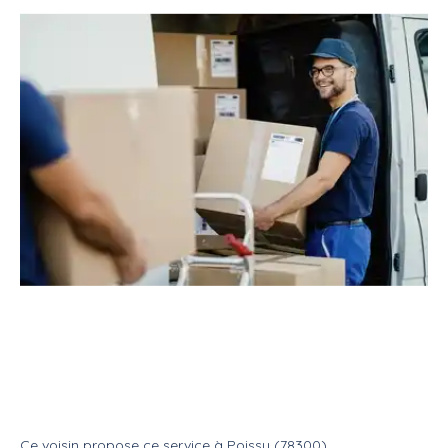
Service
Déménagement
Avec fourgon
Disponible pour votre
déménagement
Service
Avec fourgon
Ce voisin
propose ce service
à
Poissy (78300)