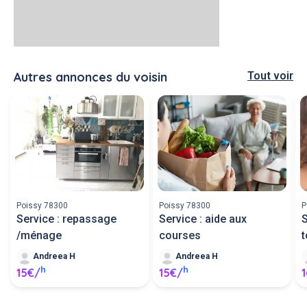
Autres annonces du voisin
Tout voir
Poissy 78300
Poissy 78300
P
Service : repassage
Service : aide aux
S
/ménage
courses
t
Andreea H
Andreea H
h
h
15€/
15€/