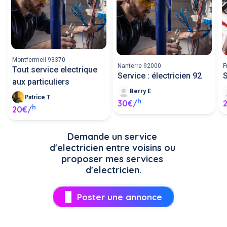
Montfermeil 93370
Nanterre 92000
F
Tout service electrique
Service : électricien 92
S
aux particuliers
Berry E
Patrice T
h
30€/
h
20€/
Demande un service 
d'electricien entre voisins ou 
proposer mes services 
d'electricien.
Poster une annonce