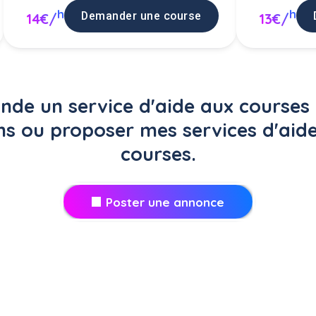
h
h
Demander une course
14€/
13€/
de un service d'aide aux courses 
ns ou proposer mes services d'aid
courses.
Poster une annonce