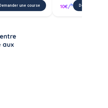
h
Demander une course
Demander une 
10€/
entre 
e aux 