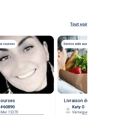
Tout voir
ux courses
Service aide aux courses
courses
Livraison de courses à d
n #60890
Katy O
r-Mer 13270
Vernegues 13116