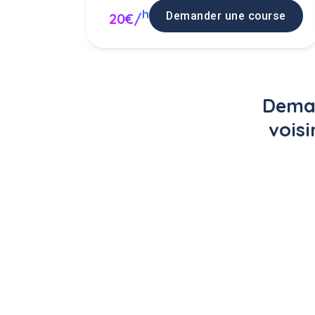
h
Demander une course
20€/
Deman
voisi