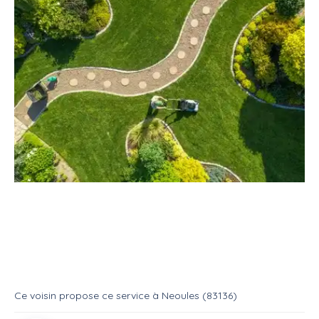
Service
Jardinage
Espace vert
Débroussaillage, élagage, tonte, ...
Service
Entretien espace vert
Ce voisin
propose ce service
à
Neoules (83136)