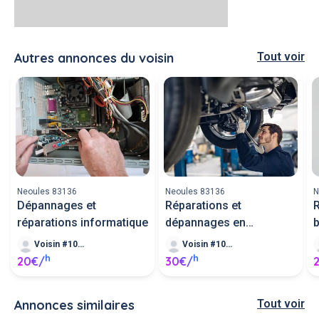
Autres annonces du voisin
Tout voir
Neoules 83136
Neoules 83136
N
Dépannages et
Réparations et
R
réparations informatique
dépannages en
mécaniqu
Voisin #106429
Voisin #106429
h
h
20€/
30€/
Annonces similaires
Tout voir