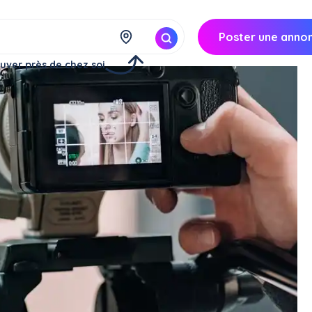
Poster une anno
uver près de chez soi
ces