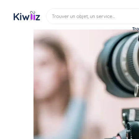
Tro
Service
Services divers
Photographe
Je propose divers servi
Service
Photographie