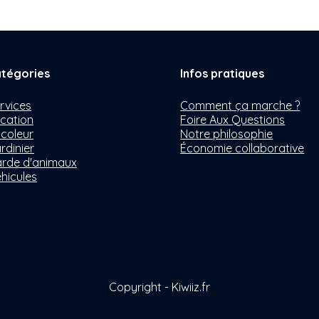
tégories
Infos pratiques
rvices
Comment ça marche ?
cation
Foire Aux Questions
icoleur
Notre philosophie
rdinier
Économie collaborative
rde d'animaux
hicules
Copyright - Kiwiiz.fr