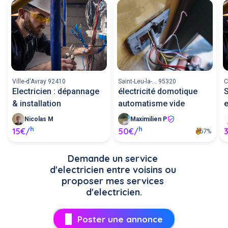
Ville-d'Avray 92410
Saint-Leu-la-... 95320
C
Electricien : dépannage
électricité domotique
S
& installation
automatisme vide
e
Nicolas M
Maximilien P
h
h
15€/
50€/
67%
Demande un service 
d'electricien entre voisins ou 
proposer mes services 
d'electricien.
Poster une annonce