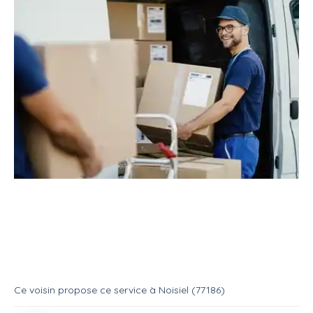
Service
Déménagement
Avec fourgon
Je vous dÉmÉnage pas cher !
Service
Avec fourgon
Ce voisin
propose ce service
à
Noisiel (77186)