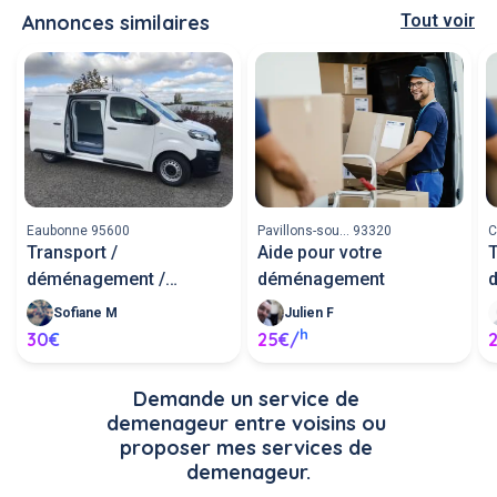
Annonces similaires
Tout voir
Eaubonne 95600
Pavillons-sou... 93320
C
Transport /
Aide pour votre
T
déménagement /
déménagement
livraison (
Sofiane M
Julien F
h
30€
25€/
Demande un service de 
demenageur entre voisins ou 
proposer mes services de 
demenageur.