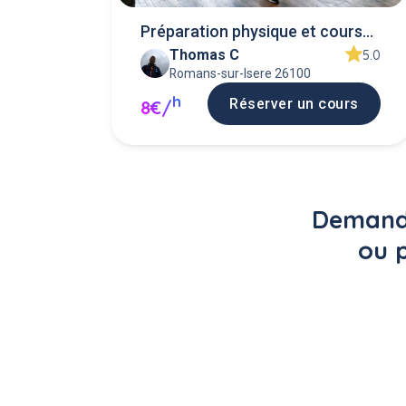
Préparation physique et course
Thomas C
à pied
5.0
Romans-sur-Isere 26100
h
Réserver un cours
8€/
Demande
ou p