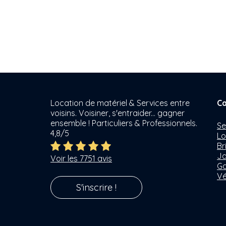
Location de matériel & Services entre
Ca
voisins. Voisiner, s'entraider... gagner
ensemble ! Particuliers & Professionnels.
Se
4,8/5
Lo
Br
Ja
Voir les 7751 avis
Ga
Vé
S'inscrire !