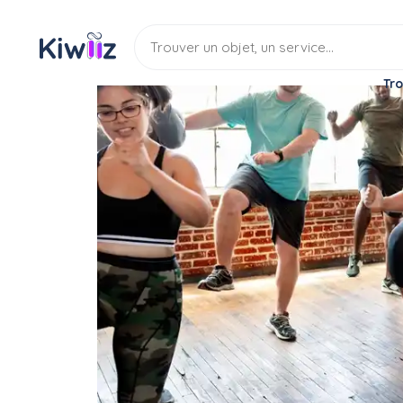
Tro
Service
Cours particuliers
Cours de sport
Coaching Personnalisé
Service
Cours de sport