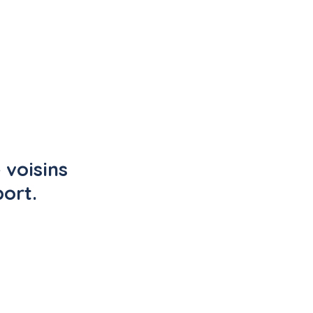
voisins 
port.