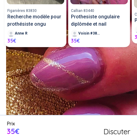
Figanières 83830
Callian 83440
C
Recherche modèle pour
Prothesiste ongulaire
P
prothésiste ongu
diplômée et nail
Anne R
Voisin #384491
35€
35€
Demande un service 
d'estheticienne entre voisins ou 
proposer mes services 
d'estheticienne.
Poster une annonce
Prix
35€
Discuter