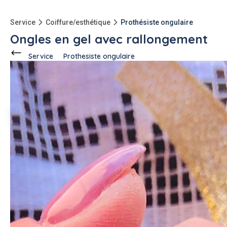
Service
Coiffure/esthétique
Prothésiste ongulaire
Ongles en gel avec rallongement
Service
Prothesiste ongulaire
Ce voisin
propose ce service
à
Roquebrune-sur-Argens
(83520)
Brigitte F.
1 annonce
Description de l'annonce
Je suis prothésiste ongulaire diplômée je travaille à mon
domicile et je me déplace
#prothesiste ongulaire