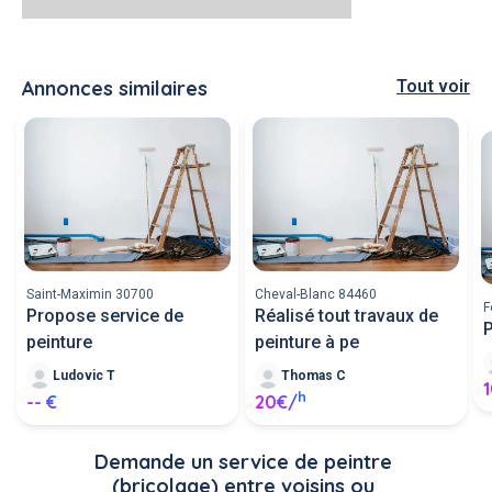
Annonces similaires
Tout voir
Saint-Maximin 30700
Cheval-Blanc 84460
F
Propose service de
Réalisé tout travaux de
P
peinture
peinture à pe
Ludovic T
Thomas C
h
-- €
20€/
Demande un service de peintre 
(bricolage) entre voisins ou 