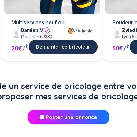
Multiservices neuf ou
Soudeur 
Damien M
Zviad 
renovation
moto
67% fiable
Pusignan 69330
Lyon 6
h
h
Demander ce bricoleur
20€/
30€/
 un service de bricolage entre voi
proposer mes services de bricolage
Poster une annonce