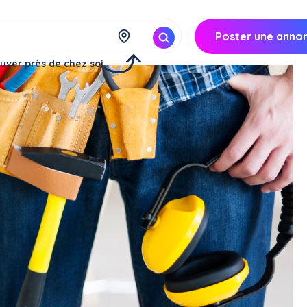
Poster une anno
uver près de chez soi
s