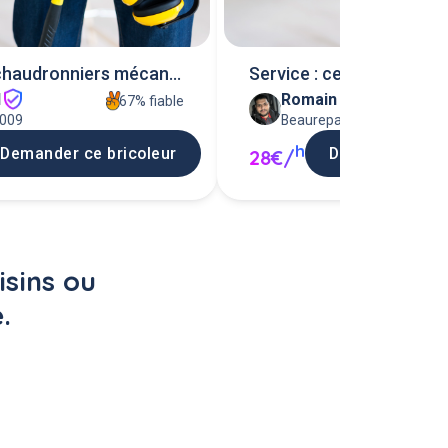
chaudronniers mécano
Service : ce rendre utile
I
Romain M
67% fiable
9009
Beaurepaire 38270
h
Demander ce bricoleur
Demander ce br
28€/
sins ou 
.