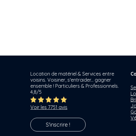
Location de matériel & Services entre
Ca
voisins. Voisiner, s'entraider... gagner
ensemble ! Particuliers & Professionnels.
Se
4,8/5
Lo
Br
Ja
Voir les 7751 avis
Ga
Vé
S'inscrire !