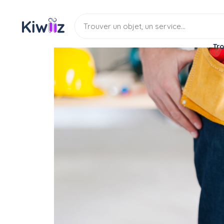
Tro
Service
Bricoleur
Multi services
Je propose mes service
Service
Multi services