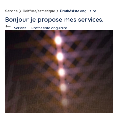
Service
Coiffure/esthétique
Prothésiste ongulaire
Bonjour je propose mes services.
Service
Prothesiste ongulaire
Ce voisin
propose ce service
à
Cogolin (83310)
Charlene G.
2 annonces
Description de l'annonce
J'ai une formation de prothésiste ongulaire je propose une
pose de semi permanent.
#prothesiste ongulaire