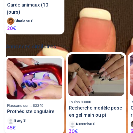
Garde animaux (10
jours)
Charlene G
20€
Annonces similaires
Tout voir
Toulon 83000
R
Flassans-sur-... 83340
Recherche modèle pose
O
Prothésiste ongulaire
en gel main ou pi
Burg S
Nessrine S
45€
30€