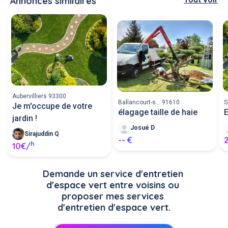
Annonces similaires
Aubervilliers 93300
Ballancourt-s... 91610
S
Je m'occupe de votre
élagage taille de haie
E
jardin !
Josué D
Sirajuddin Q
-- €
h
10€/
Demande un service d'entretien 
d'espace vert entre voisins ou 
proposer mes services 
d'entretien d'espace vert.