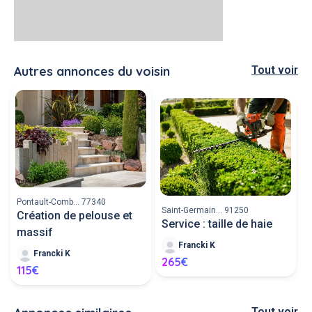
Autres annonces du voisin
Tout voir
Pontault-Comb... 77340
Saint-Germain... 91250
Création de pelouse et
Service : taille de haie
massif
Francki K
Francki K
265€
115€
Tout voir