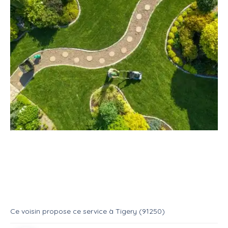
Service
Jardinage
Espace vert
Service : Espace vert
Service
Entretien espace vert
Ce voisin
propose ce service
à
Tigery (91250)