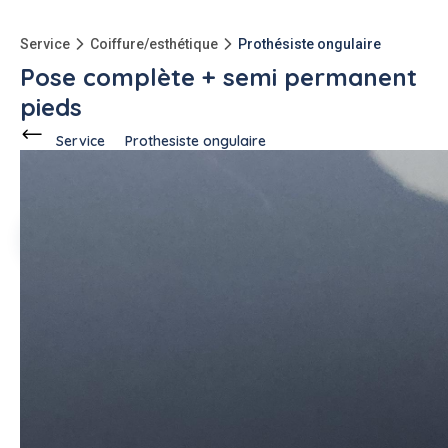
Service
Coiffure/esthétique
Prothésiste ongulaire
Pose complète + semi permanent
pieds
Service
Prothesiste ongulaire
Ce voisin
propose ce service
à
L'Isle-sur-la-Sorgue (84800)
Naila G.
1 annonce
Description de l'annonce
Pose de capsule avec comblage au gel
pose de vernis semi permanent pour les pieds
#prothesiste ongulaire